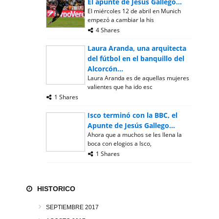
El apunte de Jesús Gallego...
El miércoles 12 de abril en Munich
empezó a cambiar la his
4 Shares
Laura Aranda, una arquitecta
del fútbol en el banquillo del
Alcorcón...
Laura Aranda es de aquellas mujeres
valientes que ha ido esc
1 Shares
Isco terminó con la BBC, el
Apunte de Jesús Gallego...
Ahora que a muchos se les llena la
boca con elogios a Isco,
1 Shares
HISTORICO
SEPTIEMBRE 2017