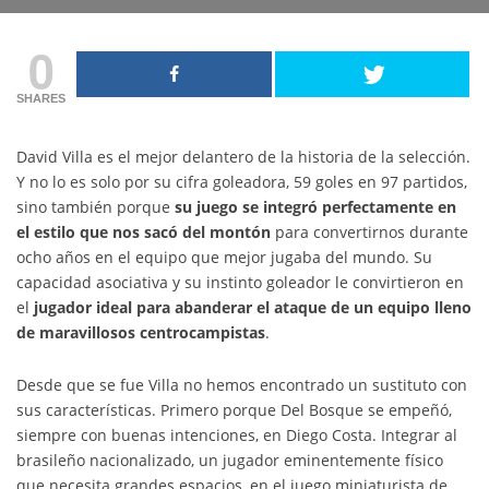
0
SHARES
David Villa es el mejor delantero de la historia de la selección.
Y no lo es solo por su cifra goleadora, 59 goles en 97 partidos,
sino también porque
su juego se integró perfectamente en
el estilo que nos sacó del montón
para convertirnos durante
ocho años en el equipo que mejor jugaba del mundo. Su
capacidad asociativa y su instinto goleador le convirtieron en
el
jugador ideal para abanderar el ataque de un equipo lleno
de maravillosos centrocampistas
.
Desde que se fue Villa no hemos encontrado un sustituto con
sus características. Primero porque Del Bosque se empeñó,
siempre con buenas intenciones, en Diego Costa. Integrar al
brasileño nacionalizado, un jugador eminentemente físico
que necesita grandes espacios, en el juego miniaturista de