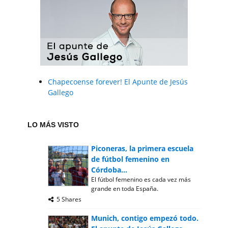
Chapecoense forever! El Apunte de Jesús
Gallego
LO MÁS VISTO
Piconeras, la primera escuela
de fútbol femenino en
Córdoba...
El fútbol femenino es cada vez más
grande en toda España.
5 Shares
Munich, contigo empezó todo.