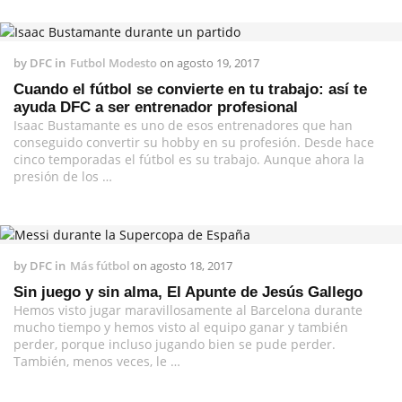
by
DFC
in
Futbol Modesto
on
agosto 19, 2017
Cuando el fútbol se convierte en tu trabajo: así te
ayuda DFC a ser entrenador profesional
Isaac Bustamante es uno de esos entrenadores que han
conseguido convertir su hobby en su profesión. Desde hace
cinco temporadas el fútbol es su trabajo. Aunque ahora la
presión de los …
by
DFC
in
Más fútbol
on
agosto 18, 2017
Sin juego y sin alma, El Apunte de Jesús Gallego
Hemos visto jugar maravillosamente al Barcelona durante
mucho tiempo y hemos visto al equipo ganar y también
perder, porque incluso jugando bien se pude perder.
También, menos veces, le …