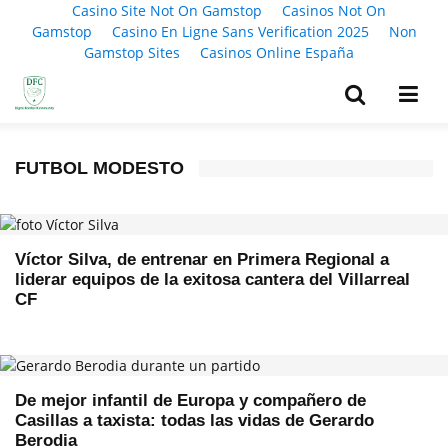
Casino Site Not On Gamstop
Casinos Not On
Gamstop
Casino En Ligne Sans Verification 2025
Non
Gamstop Sites
Casinos Online España
FUTBOL MODESTO
Víctor Silva, de entrenar en Primera Regional a
liderar equipos de la exitosa cantera del Villarreal
CF
De mejor infantil de Europa y compañero de
Casillas a taxista: todas las vidas de Gerardo
Berodia