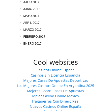
JULIO 2017
JUNIO 2017
MAYO 2017
ABRIL 2017
MARZO 2017
FEBRERO 2017
ENERO 2017
Cool websites
Casinos Online España
Casinos Sin Licencia Española
Mejores Casas De Apuestas Deportivas
Los Mejores Casinos Online En Argentina 2025
Mejores Bonos Casas De Apuestas
Mejor Casino Online México
Tragaperras Con Dinero Real
Nuevos Casinos Online España