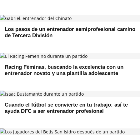
Los pasos de un entrenador semiprofesional camino
de Tercera División
Racing Féminas, buscando la excelencia con un
entrenador novato y una plantilla adolescente
Cuando el fútbol se convierte en tu trabajo: así te
ayuda DFC a ser entrenador profesional