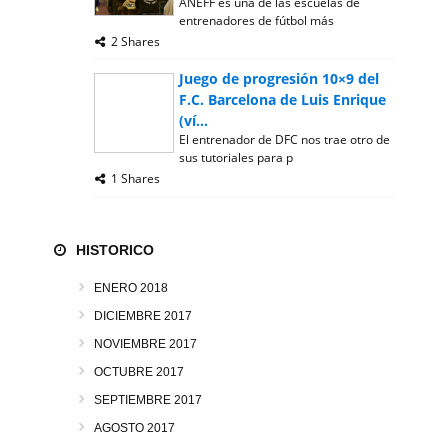
ANEFF es una de las escuelas de
entrenadores de fútbol más
2 Shares
Juego de progresión 10×9 del
F.C. Barcelona de Luis Enrique
(ví...
El entrenador de DFC nos trae otro de
sus tutoriales para p
1 Shares
HISTORICO
ENERO 2018
DICIEMBRE 2017
NOVIEMBRE 2017
OCTUBRE 2017
SEPTIEMBRE 2017
AGOSTO 2017