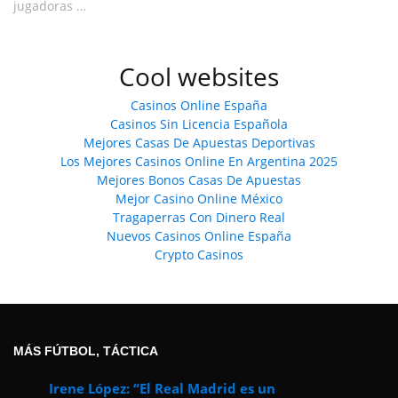
jugadoras …
Cool websites
Casinos Online España
Casinos Sin Licencia Española
Mejores Casas De Apuestas Deportivas
Los Mejores Casinos Online En Argentina 2025
Mejores Bonos Casas De Apuestas
Mejor Casino Online México
Tragaperras Con Dinero Real
Nuevos Casinos Online España
Crypto Casinos
MÁS FÚTBOL, TÁCTICA
Irene López: “El Real Madrid es un