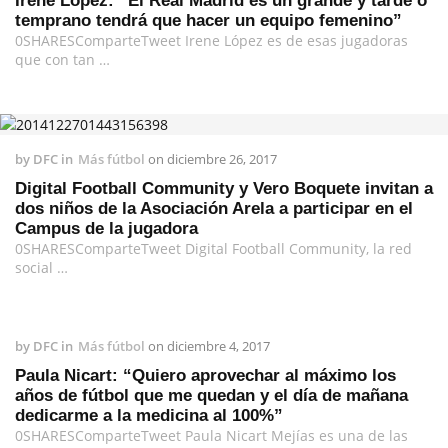
Irene López: “El Real Madrid es un grande y tarde o
temprano tendrá que hacer un equipo femenino”
0SHARESComparteTweet Irene López es de esas jugadoras
que con tan …
by
DFC
in
Más fútbol
on
diciembre 26, 2017
Digital Football Community y Vero Boquete invitan a
dos niños de la Asociación Arela a participar en el
Campus de la jugadora
0SHARESComparteTweet Digital Football Community, la red
social …
by
DFC
in
Más fútbol
on
diciembre 4, 2017
Paula Nicart: “Quiero aprovechar al máximo los
años de fútbol que me quedan y el día de mañana
dedicarme a la medicina al 100%”
0SHARESComparteTweet Paula Nicart Mejías es una de las