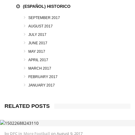
(ESPAÑOL) HISTORICO
SEPTEMBER 2017
AUGUST 2017
JULY 2017
JUNE 2017
MAY 2017
APRIL 2017
MARCH 2017
FEBRUARY 2017
JANUARY 2017
RELATED POSTS
by
DFC
in
More Football
on
August 9, 2017