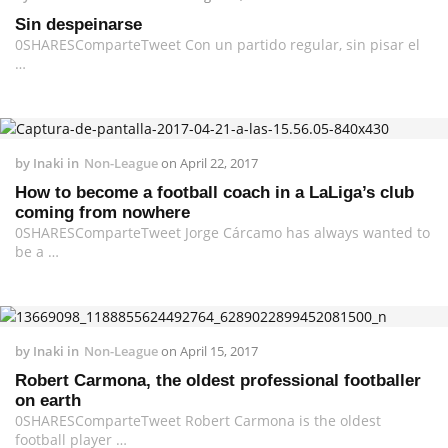
Sin despeinarse
0SHARESComparteTweet Con un partido regular, sin pisar el
…
by
Inaki
in
Non-League
on
April 22, 2017
How to become a football coach in a LaLiga’s club
coming from nowhere
0SHARESComparteTweet Jorge Cárcamo has always wanted to
be a …
by
Inaki
in
Non-League
on
April 15, 2017
Robert Carmona, the oldest professional footballer
on earth
0SHARESComparteTweet Robert Carmona is the oldest
football player …