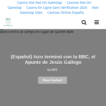
Casino Site Not On Gamstop
Casinos Not On
Gamstop
Casino En Ligne Sans Verification 2025
Non
Gamstop Sites
Casinos Online España
(Español) Isco terminó con la BBC, el
Apunte de Jesús Gallego
by
DFC
More Football