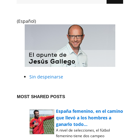
(Español)
Sin despeinarse
MOST SHARED POSTS
España femenino, en el camino
que llevó a los hombres a
ganarlo todo...
A nivel de selecciones, el fútbol
femenino tiene dos campeo