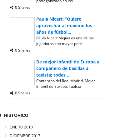
protagonizado en los
0 Shares
Paula Nicart: “Quiero
aprovechar al máximo los
años de fútbol...
Paula Nicart Mejías es una de las
jugadoras con mayor pote
0 Shares
De mejor infantil de Europa y
compañero de Casillas a
taxista: todas ...
Canterano del Real Madrid. Mejor
infantil de Europa. Taxista
0 Shares
HISTORICO
ENERO 2018
DICIEMBRE 2017