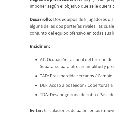
imponer según el objetivo que se le quiera d
Desarrollo:
Dos equipos de 8 jugadores dis
alguna de las dos porterías rivales, las cua
conjunto del equipo ofensivo en todas sus l
Incidir en:
AT: Ocupación racional del terreno de
Separarse para ofrecer amplitud y pr
TAD: Pressperdida cercanos / Cambio r
DEF: Acoso a poseedor / Coberturas a
TDA: Desahogo zona de robo / Pase de
Evitar:
Circulaciones de balón lentas (muevo