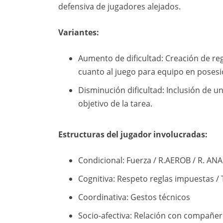
defensiva de jugadores alejados.
Variantes:
Aumento de dificultad:
Creación de reg
cuanto al juego para equipo en posesi
Disminución dificultad:
Inclusión de u
objetivo de la tarea.
Estructuras del jugador involucradas:
Condicional:
Fuerza / R.AEROB / R. AN
Cognitiva:
Respeto reglas impuestas /
Coordinativa:
Gestos técnicos
Socio-afectiva:
Relación con compañer