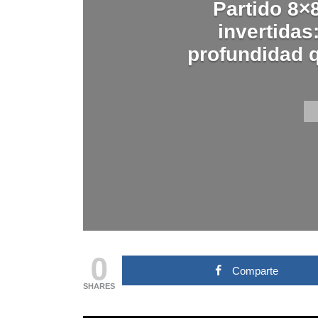
Partido 8×
invertidas
profundidad q
0
Comparte
SHARES