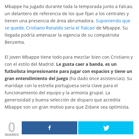
Mbappe ha jugado durante toda la temporada junto a Falcao,
un delantero de referencia de los que fijan a los centrales y
tienen una presencia de área abrumadora.
Suponiendo que
se quede, Cristiano Ronaldo sería el ‘Falcao’
de Mbappe. Su
llegada podría amenazar la vigencia de su compatriota
Benzema.
El joven Mbappe tiene todo para mezclar bien con Cristiano y
con el estilo del Madrid.
Le gusta caer a banda, es un
futbolista impresionante para jugar con espacios y tiene un
gran entendimiento del juego
(ha dado once asistencias). Su
maridaje con la estrella portuguesa sería clave para el
funcionamiento del equipo y la armonía grupal. La
generosidad y buena selección de disparo que acredita
Mbappe son un gran motivo para que Zidane sea optimista.
0
SHARES