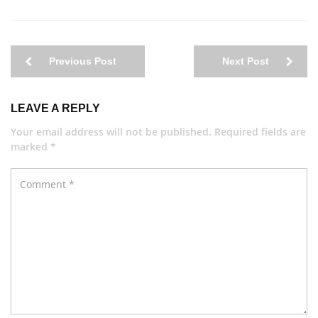
Previous Post
Next Post
LEAVE A REPLY
Your email address will not be published. Required fields are
marked *