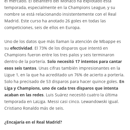
el mercado. El delantero del Mónaco ha explotado esta
temporada, especialmente en la Champions League, y su
nombre se está relacionando insistentemente con el Real
Madrid. Este curso ha anotado 26 goles en todas las
competiciones, seis de ellos en Europa.
Uno de los datos que más llaman la atención de Mbappe es
su
efectividad
. El 73% de los disparos que intentó en
Champions fueron entre los tres palos y seis terminaron
dentro de la portería.
Solo necesitó 17 intentos para cantar
esos seis tantos
. Unas cifras también impresionantes en la
Ligue 1, en la que ha acreditado un 76% de acierto a portería.
Solo ha precisado de 53 disparos para hacer quince goles.
En
Liga y Champions, uno de cada tres disparos que intenta
acaban en las redes
. Luis Suárez necesitó cuatro la última
temporada en LaLiga. Messi casi cinco. Lewandowski igual.
Cristiano Ronaldo más de seis.
¿Encajaría en el Real Madrid?