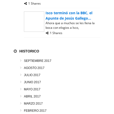
1 Shares
Isco terminó con la BBC, el
Apunte de Jesús Gallego...
Ahora que a muchos se les llena la
boca con elogios a Isco,
1 Shares
HISTORICO
SEPTIEMBRE 2017
AGOSTO 2017
JULIO 2017
JUNIO 2017
MAYO 2017
ABRIL 2017
MARZO 2017
FEBRERO 2017