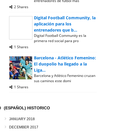
entrenadores de fútbol más
2 Shares
Digital Football Community, la
aplicación para los
entrenadores que b...
Digital Football Community es la
primera red social para pro
1 Shares
Barcelona - Atlético Femenino:
El duopolio ha llegado a la
Liga...
Barcelona y Atlético Femenino cruzan
sus caminos este domi
1 Shares
(ESPAÑOL) HISTORICO
JANUARY 2018
DECEMBER 2017