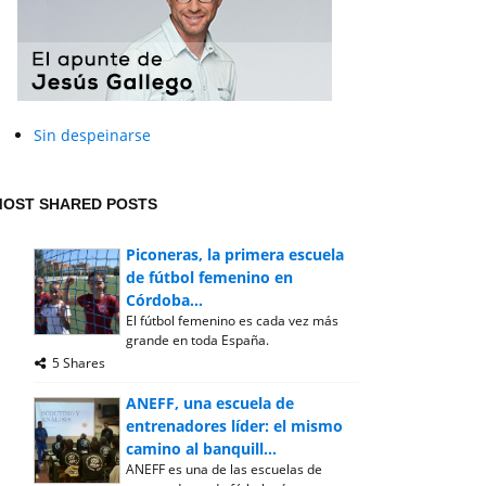
Sin despeinarse
MOST SHARED POSTS
Piconeras, la primera escuela
de fútbol femenino en
Córdoba...
El fútbol femenino es cada vez más
grande en toda España.
5 Shares
ANEFF, una escuela de
entrenadores líder: el mismo
camino al banquill...
ANEFF es una de las escuelas de