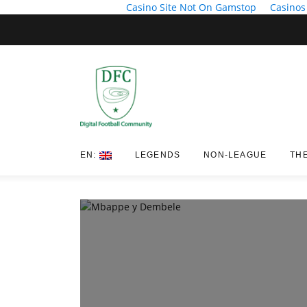
Casino Site Not On Gamstop
Casinos
EN:
LEGENDS
NON-LEAGUE
TH