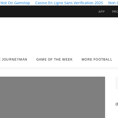
 Not On Gamstop
Casino En Ligne Sans Verification 2025
Non 
APP
PR
E JOURNEYMAN
GAME OF THE WEEK
MORE FOOTBALL
(