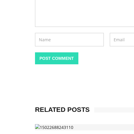
POST COMMENT
RELATED POSTS