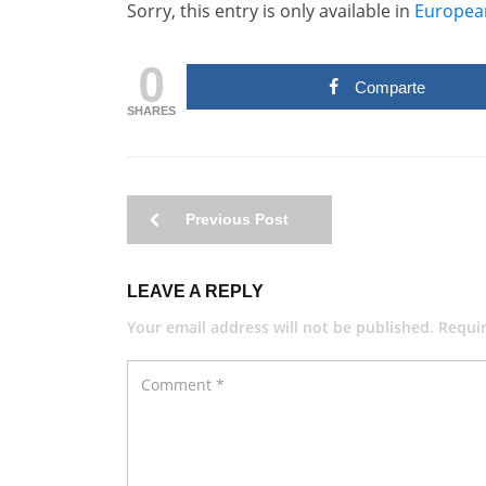
Sorry, this entry is only available in
Europea
0
Comparte
SHARES
Previous Post
LEAVE A REPLY
Your email address will not be published. Requi