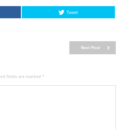
Tweet
Next Post
red fields are marked *