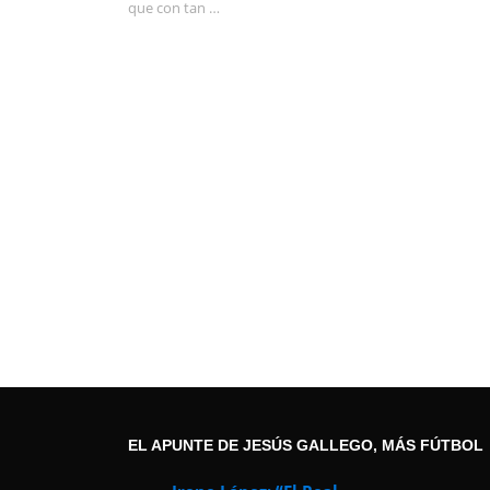
que con tan …
EL APUNTE DE JESÚS GALLEGO, MÁS FÚTBOL