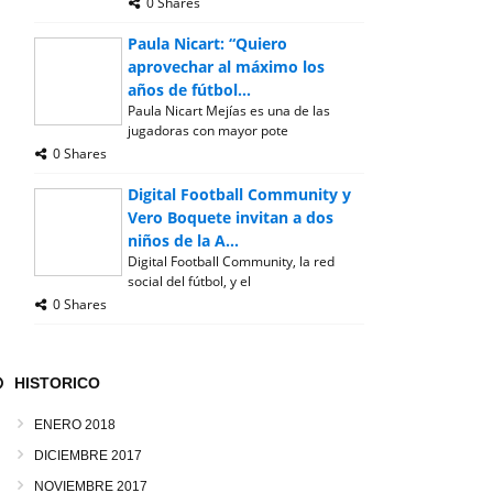
0 Shares
Paula Nicart: “Quiero
aprovechar al máximo los
años de fútbol...
Paula Nicart Mejías es una de las
jugadoras con mayor pote
0 Shares
Digital Football Community y
Vero Boquete invitan a dos
niños de la A...
Digital Football Community, la red
social del fútbol, y el
0 Shares
HISTORICO
ENERO 2018
DICIEMBRE 2017
NOVIEMBRE 2017