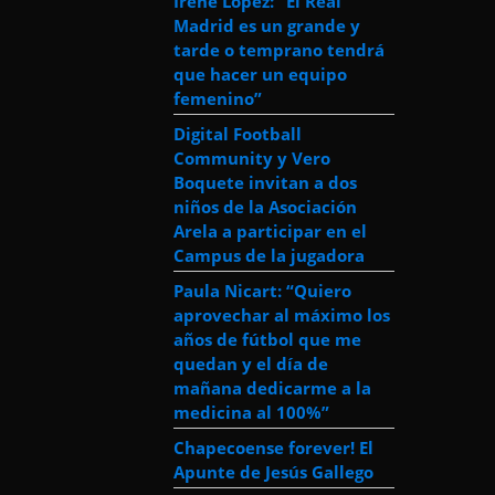
Irene López: “El Real
Madrid es un grande y
tarde o temprano tendrá
que hacer un equipo
femenino”
Digital Football
Community y Vero
Boquete invitan a dos
niños de la Asociación
Arela a participar en el
Campus de la jugadora
Paula Nicart: “Quiero
aprovechar al máximo los
años de fútbol que me
quedan y el día de
mañana dedicarme a la
medicina al 100%”
Chapecoense forever! El
Apunte de Jesús Gallego