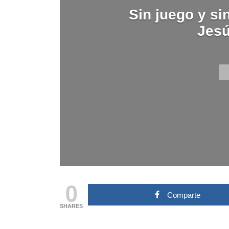
Sin juego y si
Jesú
0
Comparte
SHARES