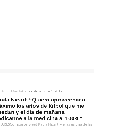
DFC
in
Más fútbol
on
diciembre 4, 2017
ula Nicart: “Quiero aprovechar al
áximo los años de fútbol que me
uedan y el día de mañana
edicarme a la medicina al 100%”
HARESComparteTweet Paula Nicart Mejías es una de las