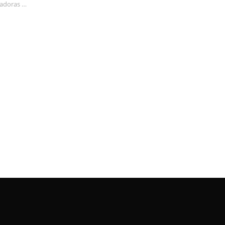
gadoras …