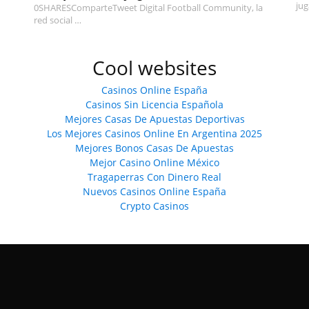
ju
0SHARESComparteTweet Digital Football Community, la
red social …
Cool websites
Casinos Online España
Casinos Sin Licencia Española
Mejores Casas De Apuestas Deportivas
Los Mejores Casinos Online En Argentina 2025
Mejores Bonos Casas De Apuestas
Mejor Casino Online México
Tragaperras Con Dinero Real
Nuevos Casinos Online España
Crypto Casinos