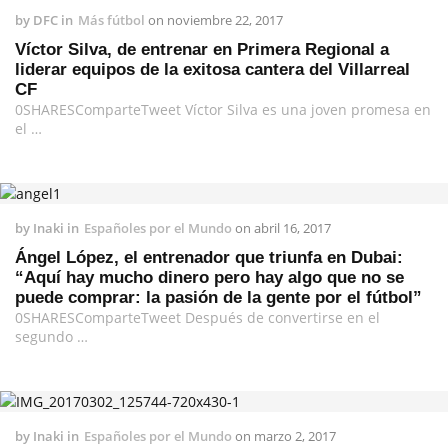
by
DFC
in
Más fútbol
on
noviembre 22, 2017
Víctor Silva, de entrenar en Primera Regional a
liderar equipos de la exitosa cantera del Villarreal
CF
0SHARESComparteTweet Víctor Silva es una joven promesa en
el …
by
Inaki
in
Españoles por el Mundo
on
abril 16, 2017
Ángel López, el entrenador que triunfa en Dubai:
“Aquí hay mucho dinero pero hay algo que no se
puede comprar: la pasión de la gente por el fútbol”
0SHARESComparteTweet Después de convertirse en el
segundo …
by
Inaki
in
Españoles por el Mundo
on
marzo 2, 2017