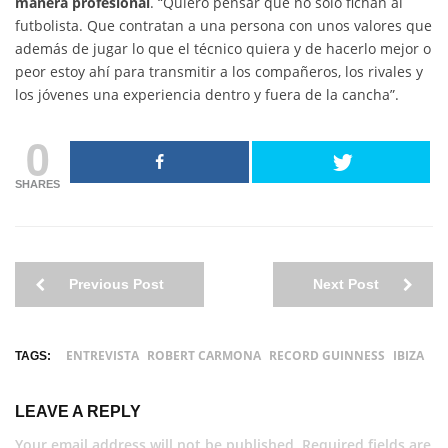
manera profesional
. “Quiero pensar que no solo fichan al
futbolista. Que contratan a una persona con unos valores que
además de jugar lo que el técnico quiera y de hacerlo mejor o
peor estoy ahí para transmitir a los compañeros, los rivales y
los jóvenes una experiencia dentro y fuera de la cancha”.
0
SHARES
Previous Post
Next Post
ENTREVISTA
ROBERT CARMONA
RECORD GUINNESS
IBIZA
TAGS:
LEAVE A REPLY
Your email address will not be published. Required fields are