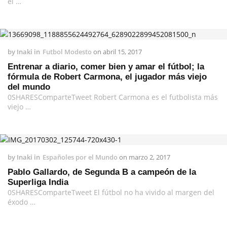
el …
by
Inaki
in
Futbol Modesto
on
abril 15, 2017
Entrenar a diario, comer bien y amar el fútbol; la
fórmula de Robert Carmona, el jugador más viejo
del mundo
0SHARESComparteTweet Robert Carmona es el futbolista más
viejo …
by
Inaki
in
Españoles por el Mundo
on
marzo 2, 2017
Pablo Gallardo, de Segunda B a campeón de la
Superliga India
0SHARESComparteTweet El fútbol no ha vivido al margen del
éxodo …