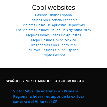
Cool websites
Casinos Online España
Casinos Sin Licencia Española
Mejores Casas De Apuestas Deportivas
Los Mejores Casinos Online En Argentina 2025
Mejores Bonos Casas De Apuestas
Mejor Casino Online México
Tragaperras Con Dinero Real
Nuevos Casinos Online España
Crypto Casinos
ESPAÑOLES POR EL MUNDO, FUTBOL MODESTO
Víctor Silva, de entrenar en Primera
Regional a liderar equipos de la exitosa
cantera del Villarreal CF