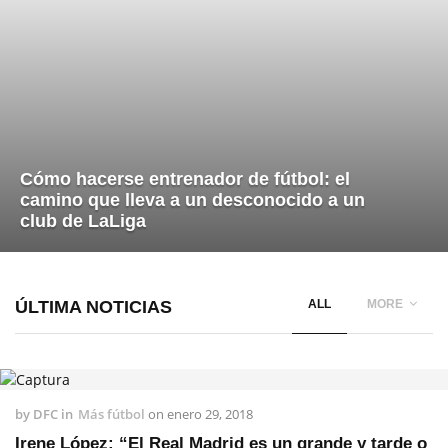
Cómo hacerse entrenador de fútbol: el
camino que lleva a un desconocido a un
club de LaLiga
ALL
ÚLTIMA NOTICIAS
MORE
by
DFC
in
Más fútbol
on
enero 29, 2018
Irene López: “El Real Madrid es un grande y tarde o