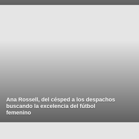
Ana Rossell, del césped a los despachos
buscando la excelencia del fútbol
femenino