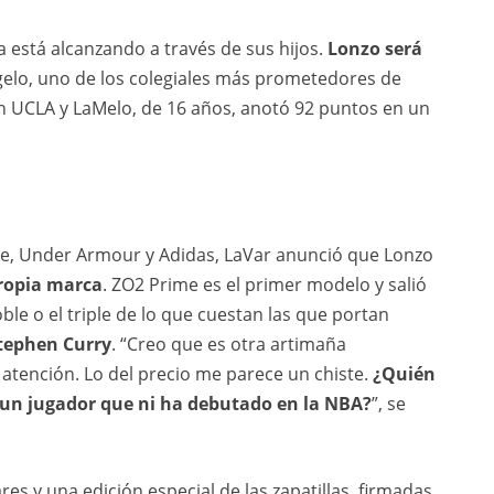
a está alcanzando a través de sus hijos.
Lonzo será
ngelo, uno de los colegiales más prometedores de
 UCLA y LaMelo, de 16 años, anotó 92 puntos en un
e, Under Armour y Adidas, LaVar anunció que Lonzo
propia marca
. ZO2 Prime es el primer modelo y salió
ble o el triple de lo que cuestan las que portan
tephen Curry
. “Creo que es otra artimaña
 atención. Lo del precio me parece un chiste.
¿Quién
e un jugador que ni ha debutado en la NBA?
”, se
es y una edición especial de las zapatillas, firmadas