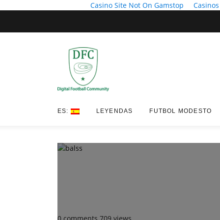
Casino Site Not On Gamstop
Casinos
ES:
LEYENDAS
FUTBOL MODESTO
0 comments
709 views