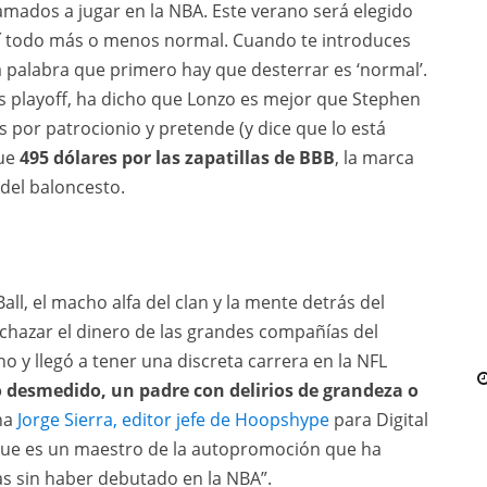
amados a jugar en la NBA. Este verano será elegido
ahí todo más o menos normal. Cuando te introduces
la palabra que primero hay que desterrar es ‘normal’.
os playoff, ha dicho que Lonzo es mejor que Stephen
s por patrocionio y pretende (y dice que lo está
gue
495 dólares por las zapatillas de BBB
, la marca
 del baloncesto.
Ball, el macho alfa del clan y la mente detrás del
hazar el dinero de las grandes compañías del
o y llegó a tener una discreta carrera en la NFL
 desmedido, un padre con delirios de grandeza o
ona
Jorge Sierra, editor jefe de Hoopshype
para Digital
 que es un maestro de la autopromoción que ha
cas sin haber debutado en la NBA”.