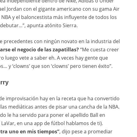
ínea independiente dentro de Nike, Adidas o Under
ael Jordan con el gigante americano con su gama Air
 NBA y el baloncestista más influyente de todos los
 debutar…”, apunta atónito Sierra.
ne precedentes con ningún novato en la industria del
rse el negocio de las zapatillas?
“Me cuesta creer
 luego vete a saber eh. A veces hay gente que
s… y ‘clowns’ que son ‘clowns’ pero tienen éxito”.
rry
 de improvisación hay en la receta que ha convertido
llas mediáticas antes de pisar una cancha de la NBA.
o le ha servido para poner el apellido Ball en
i LaVar, en una app de fútbol hablamos de ti).
tra uno en mis tiempos”
, dijo pese a promediar