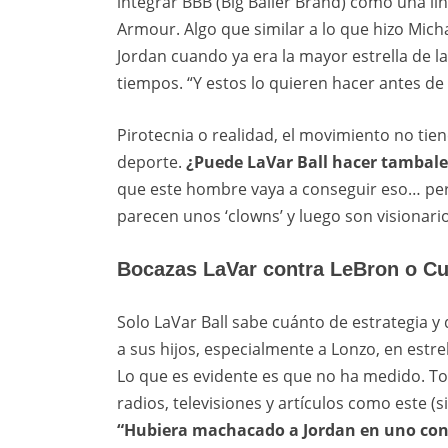
integrar BBB (Big Baller Brand) como una l
Armour. Algo que similar a lo que hizo Mich
Jordan cuando ya era la mayor estrella de la
tiempos. “Y estos lo quieren hacer antes de
Pirotecnia o realidad, el movimiento no tie
deporte.
¿Puede LaVar Ball hacer tambalea
que este hombre vaya a conseguir eso… pero
parecen unos ‘clowns’ y luego son visionario
Bocazas LaVar contra LeBron o Cu
Solo LaVar Ball sabe cuánto de estrategia y
a sus hijos, especialmente a Lonzo, en estre
Lo que es evidente es que no ha medido. Tod
radios, televisiones y artículos como este (s
“Hubiera machacado a Jordan en uno con