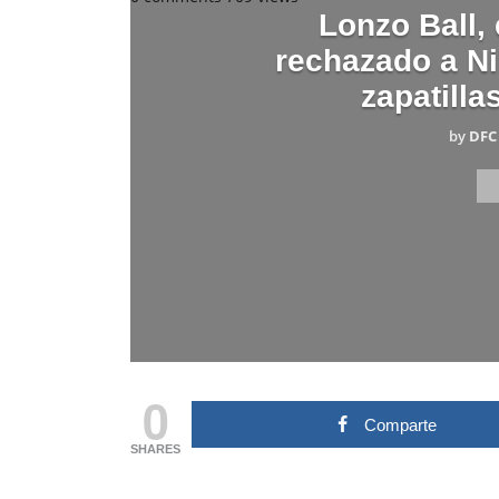
Lonzo Ball,
rechazado a Ni
zapatilla
by
DFC
0
Comparte
SHARES