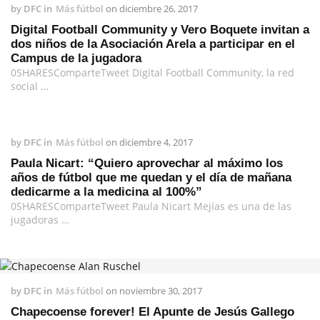
by
DFC
in
Más fútbol
on
diciembre 26, 2017
Digital Football Community y Vero Boquete invitan a
dos niños de la Asociación Arela a participar en el
Campus de la jugadora
0SHARESComparteTweet Digital Football Community, la red
social …
by
DFC
in
Más fútbol
on
diciembre 4, 2017
Paula Nicart: “Quiero aprovechar al máximo los
años de fútbol que me quedan y el día de mañana
dedicarme a la medicina al 100%”
0SHARESComparteTweet Paula Nicart Mejías es una de las
jugadoras …
by
DFC
in
Más fútbol
on
noviembre 30, 2017
Chapecoense forever! El Apunte de Jesús Gallego