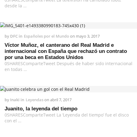
desde la …
by
DFC
in
Españoles por el Mundo
on
mayo 3, 2017
Víctor Muñoz, el canterano del Real Madrid e
internacional con España que rechazó un contrato
por una beca en Estados Unidos
0SHARESComparteTweet Después de haber sido internacional
en todas …
by
Inaki
in
Leyendas
on
abril 7, 2017
Juanito, la leyenda del tiempo
0SHARESComparteTweet La ‘Leyenda del tiempo’ fue el disco
con el …