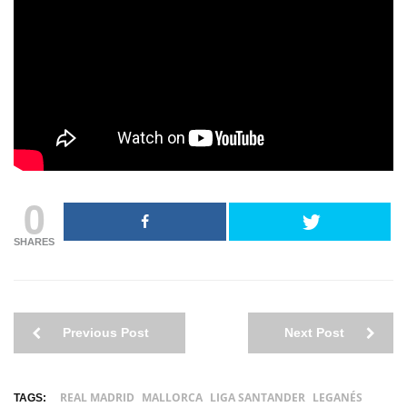
0
SHARES
Previous Post
Next Post
REAL MADRID
MALLORCA
LIGA SANTANDER
LEGANÉS
TAGS: