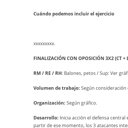
Cuándo podemos incluir el ejercicio
xxxxxxxxx.
FINALIZACIÓN CON OPOSICIÓN 3X2 (CT + 
RM / RE / RH
:
Balones, petos / Sup: Ver gráf
Volumen de trabajo:
Según consideración 
Organización:
Según gráfico.
Desarrollo:
Inicia acción el defensa central
partir de ese momento, los 3 atacantes inte