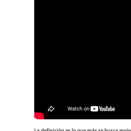
La definición es lo que más se busca mejo