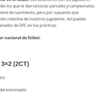
goles los que te dan victorias parciales y campeonatos.
 viene de nacimiento, pero por supuesto que
ión colectiva de nuestros jugadores. Así puedes
renador de DFC en tus prácticas.
or nacional de fútbol.
 3×2 (2CT)
ico
del entrenador