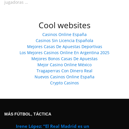
jugadoras …
Cool websites
Casinos Online España
Casinos Sin Licencia Española
Mejores Casas De Apuestas Deportivas
Los Mejores Casinos Online En Argentina 2025
Mejores Bonos Casas De Apuestas
Mejor Casino Online México
Tragaperras Con Dinero Real
Nuevos Casinos Online España
Crypto Casinos
MÁS FÚTBOL, TÁCTICA
Irene López: “El Real Madrid es un