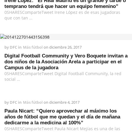
Irene López: “El Real Madrid es un grande y tarde o
temprano tendrá que hacer un equipo femenino”
0SHARESComparteTweet Irene López es de esas jugadoras
que con tan …
by
DFC
in
Más fútbol
on
diciembre 26, 2017
Digital Football Community y Vero Boquete invitan a
dos niños de la Asociación Arela a participar en el
Campus de la jugadora
0SHARESComparteTweet Digital Football Community, la red
social …
by
DFC
in
Más fútbol
on
diciembre 4, 2017
Paula Nicart: “Quiero aprovechar al máximo los
años de fútbol que me quedan y el día de mañana
dedicarme a la medicina al 100%”
0SHARESComparteTweet Paula Nicart Mejías es una de las