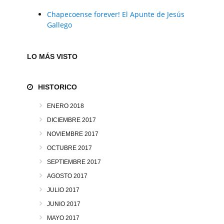
Chapecoense forever! El Apunte de Jesús
Gallego
LO MÁS VISTO
HISTORICO
ENERO 2018
DICIEMBRE 2017
NOVIEMBRE 2017
OCTUBRE 2017
SEPTIEMBRE 2017
AGOSTO 2017
JULIO 2017
JUNIO 2017
MAYO 2017