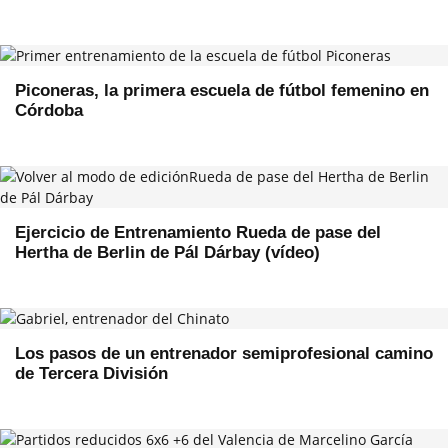
Piconeras, la primera escuela de fútbol femenino en
Córdoba
Ejercicio de Entrenamiento Rueda de pase del
Hertha de Berlin de Pál Dárbay (vídeo)
Los pasos de un entrenador semiprofesional camino
de Tercera División