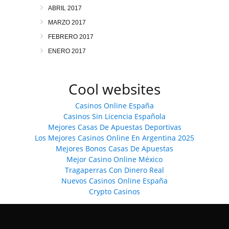
ABRIL 2017
MARZO 2017
FEBRERO 2017
ENERO 2017
Cool websites
Casinos Online España
Casinos Sin Licencia Española
Mejores Casas De Apuestas Deportivas
Los Mejores Casinos Online En Argentina 2025
Mejores Bonos Casas De Apuestas
Mejor Casino Online México
Tragaperras Con Dinero Real
Nuevos Casinos Online España
Crypto Casinos