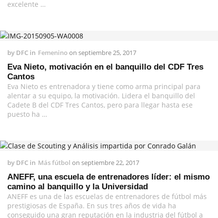
excelente …
by
DFC
in
Femenino
on
septiembre 25, 2017
Eva Nieto, motivación en el banquillo del CDF Tres
Cantos
Eva Nieto es entrenadora y tiene como arma principal para
alentar a su equipo, la motivación. Lidera el banquillo del
Cadete B del CDF Tres Cantos, pero para llegar hasta ese
puesto ha …
by
DFC
in
Más fútbol
on
septiembre 22, 2017
ANEFF, una escuela de entrenadores líder: el mismo
camino al banquillo y la Universidad
ANEFF es una de las escuelas de entrenadores de fútbol más
prestigiosas de España. En sus tres años de vida ha
conseguido una gran reputación en la industria del fútbol a