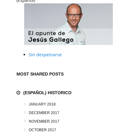
(Español)
Sin despeinarse
MOST SHARED POSTS
(ESPAÑOL) HISTORICO
JANUARY 2018
DECEMBER 2017
NOVEMBER 2017
OCTOBER 2017