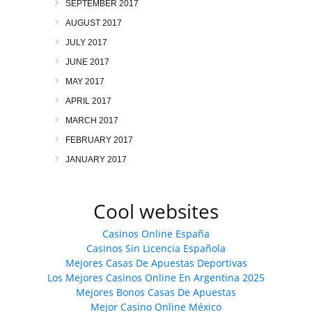
SEPTEMBER 2017
AUGUST 2017
JULY 2017
JUNE 2017
MAY 2017
APRIL 2017
MARCH 2017
FEBRUARY 2017
JANUARY 2017
Cool websites
Casinos Online España
Casinos Sin Licencia Española
Mejores Casas De Apuestas Deportivas
Los Mejores Casinos Online En Argentina 2025
Mejores Bonos Casas De Apuestas
Mejor Casino Online México