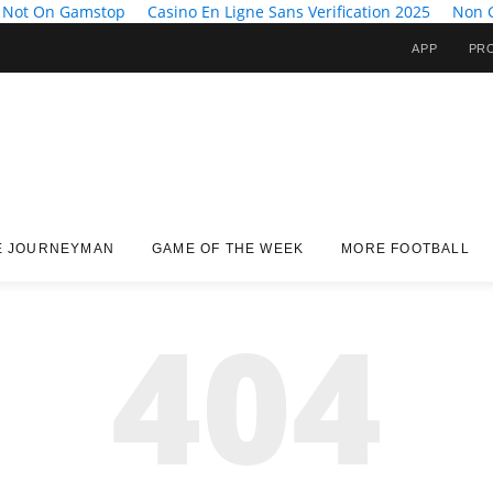
 Not On Gamstop
Casino En Ligne Sans Verification 2025
Non 
APP
PR
E JOURNEYMAN
GAME OF THE WEEK
MORE FOOTBALL
404