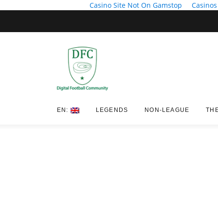
Casino Site Not On Gamstop
Casinos
EN:
LEGENDS
NON-LEAGUE
TH