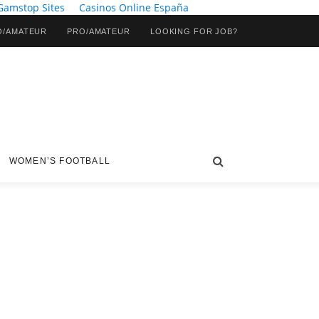
Gamstop Sites
Casinos Online España
O/AMATEUR
PRO/AMATEUR
LOOKING FOR JOB?
WOMEN’S FOOTBALL