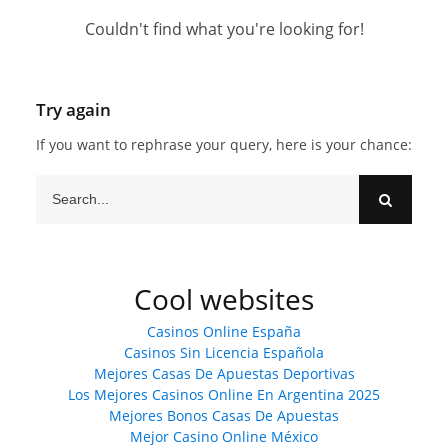
Couldn't find what you're looking for!
Try again
If you want to rephrase your query, here is your chance:
Cool websites
Casinos Online España
Casinos Sin Licencia Española
Mejores Casas De Apuestas Deportivas
Los Mejores Casinos Online En Argentina 2025
Mejores Bonos Casas De Apuestas
Mejor Casino Online México