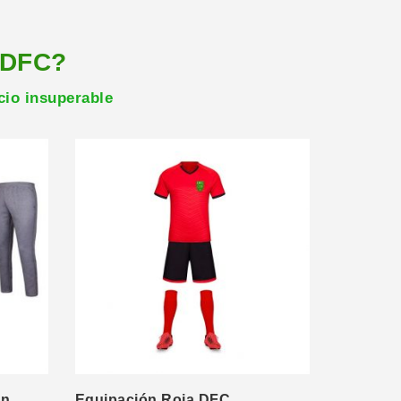
 DFC?
cio insuperable
on
Equipación Roja DFC