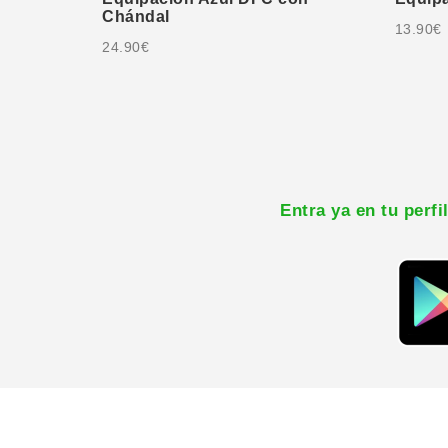
Chándal
13.90
€
24.90
€
Entra ya en tu perf