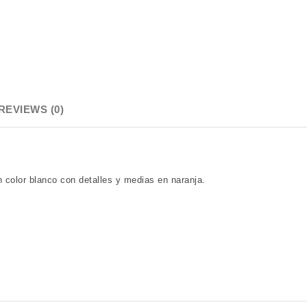
REVIEWS (0)
color blanco con detalles y medias en naranja.