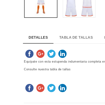
un
it
DETALLES
TABLA DE TALLAS
y
Equípate con esta estupenda indumentaria completa en 
Consulte nuestra tabla de tallas