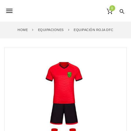
S
k
0
T
i
p
o
t
HOME
EQUIPACIONES
EQUIPACIÓN ROJA DFC
o
g
m
a
g
i
l
n
c
e
o
n
n
t
e
a
n
v
t
i
g
a