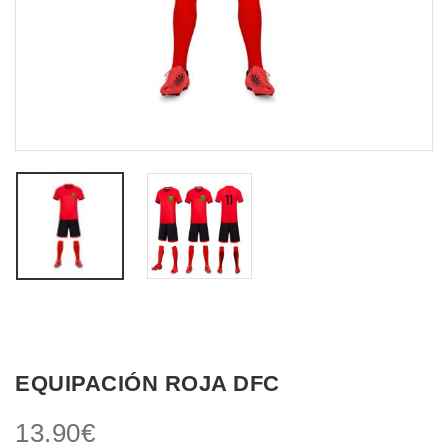
t
i
o
n
EQUIPACIÓN ROJA DFC
13.90
€