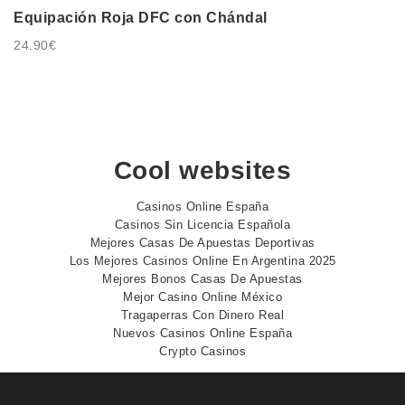
Equipación Roja DFC con Chándal
24.90
€
Cool websites
Casinos Online España
Casinos Sin Licencia Española
Mejores Casas De Apuestas Deportivas
Los Mejores Casinos Online En Argentina 2025
Mejores Bonos Casas De Apuestas
Mejor Casino Online México
Tragaperras Con Dinero Real
Nuevos Casinos Online España
Crypto Casinos