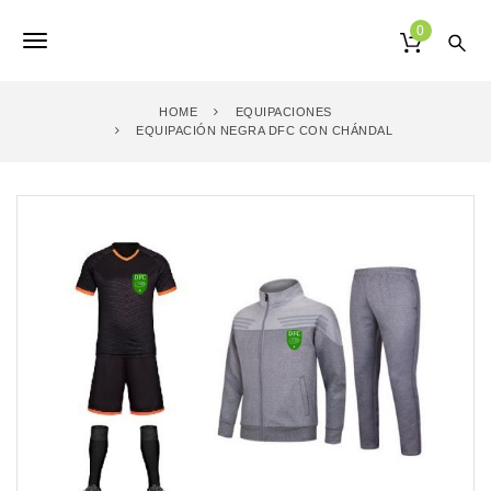
S
k
0
T
i
p
o
t
HOME
EQUIPACIONES
o
g
EQUIPACIÓN NEGRA DFC CON CHÁNDAL
m
a
g
i
l
n
c
e
o
n
n
t
e
a
n
v
t
i
g
a