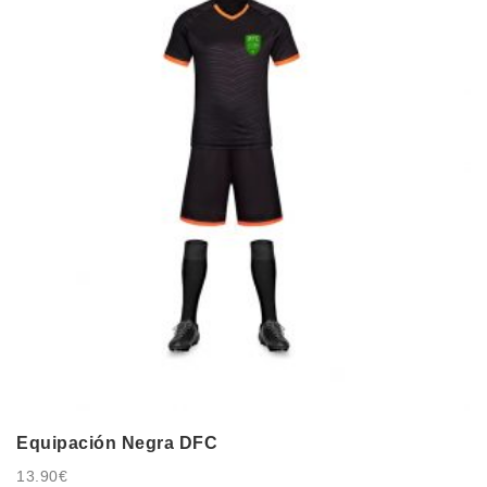
Equipación Negra DFC
13.90
€