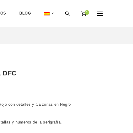
0
ROS
BLOG
 DFC
ojo con detalles y Calzonas en Negro
allas y números de la serigrafía.