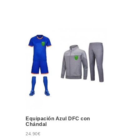
Equipación Azul DFC con
Equipaci
Chándal
13.90
€
24.90
€