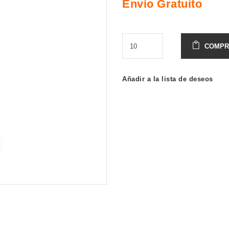
Envío Gratuito
COMPR
Añadir a la lista de deseos