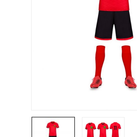
ot
ba
ll
Co
mm