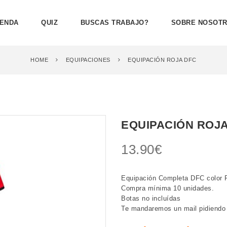
IENDA
QUIZ
BUSCAS TRABAJO?
SOBRE NOSOT
HOME
EQUIPACIONES
EQUIPACIÓN ROJA DFC
EQUIPACIÓN ROJA
13.90
€
Equipación Completa DFC color R
Compra mínima 10 unidades.
Botas no incluídas
Te mandaremos un mail pidiendo t