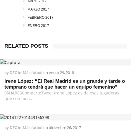
ABRIL 2017
MARZO 2017
FEBRERO 2017
ENERO 2017
RELATED POSTS
by
DFC
in
Más fútbol
on
enero 29, 2018
Irene López: “El Real Madrid es un grande y tarde o
temprano tendrá que hacer un equipo femenino”
0SHARESComparteTweet Irene López es de esas jugadoras
que con tan …
by
DFC
in
Más fútbol
on
diciembre 26, 2017