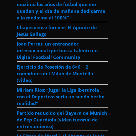
máximo los años de fútbol que me
quedan y el día de mañana dedicarme
a la medicina al 100%”
Chapecoense forever! El Apunte de
Jesús Gallego
Joan Porras, un entrenador
internacional que busca talento en
Digital Football Community
Ejercicio de Posesión de 6×6 + 2
comodines del Milán de Montella
(video)
Miriam Ríos: “Jugar la Liga Iberdrola
con el Deportivo sería un sueño hecho
realidad”
Partido reducido del Bayern de Múnich
de Pep Guardiola (vídeo tutorial de
entrenamiento)