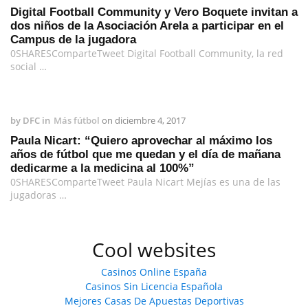
Digital Football Community y Vero Boquete invitan a
dos niños de la Asociación Arela a participar en el
Campus de la jugadora
0SHARESComparteTweet Digital Football Community, la red
social …
by
DFC
in
Más fútbol
on
diciembre 4, 2017
Paula Nicart: “Quiero aprovechar al máximo los
años de fútbol que me quedan y el día de mañana
dedicarme a la medicina al 100%”
0SHARESComparteTweet Paula Nicart Mejías es una de las
jugadoras …
Cool websites
Casinos Online España
Casinos Sin Licencia Española
Mejores Casas De Apuestas Deportivas