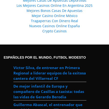
Mejores Casas De Apuestas Deportivas
Los Mejores Casinos Online En Argentina 2025
Mejores Bonos Casas De Apuestas
Mejor Casino Online México
Tragaperras Con Dinero Real
Nuevos Casinos Online España
Crypto Casinos
ESPAÑOLES POR EL MUNDO, FUTBOL MODESTO
Víctor Silva, de entrenar en Primera
Regional a liderar equipos de la exitosa
cantera del Villarreal CF
De mejor infantil de Europa y
compañero de Casillas a taxista: todas
las vidas de Gerardo Berodia
Guillermo Abascal, el entrenador que