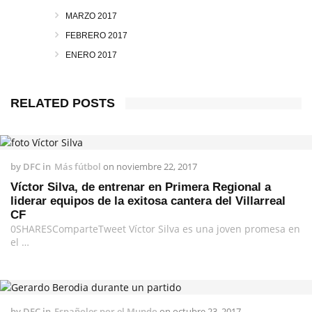
MARZO 2017
FEBRERO 2017
ENERO 2017
RELATED POSTS
by
DFC
in
Más fútbol
on
noviembre 22, 2017
Víctor Silva, de entrenar en Primera Regional a
liderar equipos de la exitosa cantera del Villarreal
CF
0SHARESComparteTweet Víctor Silva es una joven promesa en
el …
by
DFC
in
Españoles por el Mundo
on
octubre 23, 2017