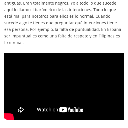
antiguas. Eran totalmente negros. Yo a todo lo que sucede
aquí lo llamo el barómetro de las intenciones. Todo lo que
está mal para nosotros para ellos es lo normal. Cuando
sucede algo te tienes que preguntar qué intenciones tiene
esa persona. Por ejemplo, la falta de puntualidad. En España
ser impuntual es como una falta de respeto y en Filipinas es
lo normal.