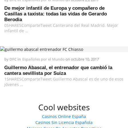
De mejor infantil de Europa y compañero de
Casillas a taxista: todas las vidas de Gerardo
Berodia
0SHARESComparteTweet Canterano del Real Madrid. Mejor
infantil de …
by
DFC
in
Españoles por el Mundo
on
octubre 10, 2017
Guillermo Abascal, el entrenador que cambió la
cantera sevillista por Suiza
1SHARESComparteTweet Guillermo Abascal es de uno de esos
jóvenes …
Cool websites
Casinos Online España
Casinos Sin Licencia Española