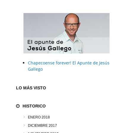
Chapecoense forever! El Apunte de Jesús
Gallego
LO MÁS VISTO
HISTORICO
ENERO 2018
DICIEMBRE 2017