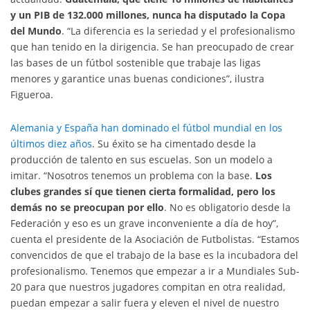
y un PIB de 132.000 millones, nunca ha disputado la Copa
del Mundo
. “La diferencia es la seriedad y el profesionalismo
que han tenido en la dirigencia. Se han preocupado de crear
las bases de un fútbol sostenible que trabaje las ligas
menores y garantice unas buenas condiciones”, ilustra
Figueroa.
Alemania y España han dominado el fútbol mundial en los
últimos diez años
. Su éxito se ha cimentado desde la
producción de talento en sus escuelas. Son un modelo a
imitar. “Nosotros tenemos un problema con la base.
Los
clubes grandes sí que tienen cierta formalidad, pero los
demás no se preocupan por ello
. No es obligatorio desde la
Federación y eso es un grave inconveniente a día de hoy”,
cuenta el presidente de la Asociación de Futbolistas. “Estamos
convencidos de que el trabajo de la base es la incubadora del
profesionalismo. Tenemos que empezar a ir a Mundiales Sub-
20 para que nuestros jugadores compitan en otra realidad,
puedan empezar a salir fuera y eleven el nivel de nuestro