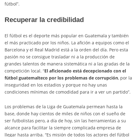
fútbol”.
Recuperar la credibilidad
El fútbol es el deporte más popular en Guatemala y también
el más practicado por los niños. La afición a equipos como el
Barcelona y el Real Madrid está a la orden del día. Pero esta
pasión no se consigue trasladar ni a la producción de
grandes talentos de manera sistemática ni a las gradas de la
competición local. “
El aficionado está decepcionado con el
fútbol guatemalteco por los problemas de corrupción
, por la
inseguridad en los estadios y porque no hay unas
condiciones mínimas de comodidad para ir a ver un partido”.
Los problemas de la Liga de Guatemala permean hasta la
base, donde hay cientos de miles de niños con el sueño de
ser futbolistas pero, a día de hoy, sin las herramientas a su
alcance para facilitar la siempre complicada empresa de
llegar hasta arriba. “Es misión de todos los actores del fútbol