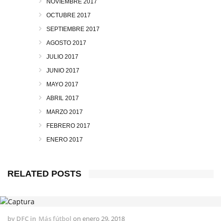
NOVIEMBRE 2017
OCTUBRE 2017
SEPTIEMBRE 2017
AGOSTO 2017
JULIO 2017
JUNIO 2017
MAYO 2017
ABRIL 2017
MARZO 2017
FEBRERO 2017
ENERO 2017
RELATED POSTS
by
DFC
in
Más fútbol
on
enero 29, 2018