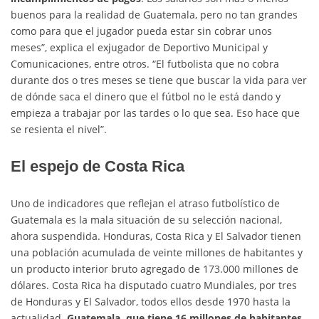
buenos para la realidad de Guatemala, pero no tan grandes
como para que el jugador pueda estar sin cobrar unos
meses”, explica el exjugador de Deportivo Municipal y
Comunicaciones, entre otros. “El futbolista que no cobra
durante dos o tres meses se tiene que buscar la vida para ver
de dónde saca el dinero que el fútbol no le está dando y
empieza a trabajar por las tardes o lo que sea. Eso hace que
se resienta el nivel”.
El espejo de Costa Rica
Uno de indicadores que reflejan el atraso futbolístico de
Guatemala es la mala situación de su selección nacional,
ahora suspendida. Honduras, Costa Rica y El Salvador tienen
una población acumulada de veinte millones de habitantes y
un producto interior bruto agregado de 173.000 millones de
dólares. Costa Rica ha disputado cuatro Mundiales, por tres
de Honduras y El Salvador, todos ellos desde 1970 hasta la
actualidad.
Guatemala, que tiene 16 millones de habitantes