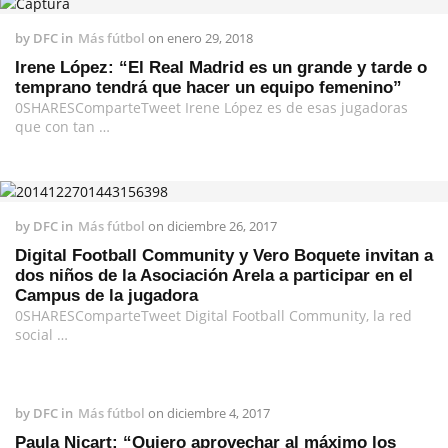
by
DFC
in
Más fútbol
on
enero 29, 2018
Irene López: “El Real Madrid es un grande y tarde o
temprano tendrá que hacer un equipo femenino”
0SHARESComparteTweet Irene López es de esas jugadoras
que con tan …
by
DFC
in
Más fútbol
on
diciembre 26, 2017
Digital Football Community y Vero Boquete invitan a
dos niños de la Asociación Arela a participar en el
Campus de la jugadora
0SHARESComparteTweet Digital Football Community, la red
social …
by
DFC
in
Más fútbol
on
diciembre 4, 2017
Paula Nicart: “Quiero aprovechar al máximo los