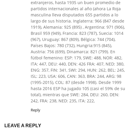
extranjeros, hasta 1935 un buen promedio de
partidos internacionales al año (ahora La Roja
masculina lleva disputados 655 partidos a lo
largo de sus historia. Inglaterra: 966 (847 desde
1919), Alemania: 925 (895) , Argentina: 971 (906),
Brasil 959 (949), Francia: 823 (787), Suecia: 1014
(967), Uruguay: 867 (809), Bélgica: 744 (704),
Países Bajos: 780 (732), Hungria:915 (845),
Austria: 756 (699), Dinamarca: 821 (799). En
fútbol femenino: ESP: 179, SWE: 488, NOR: 482,
ITA: 447, DEU: 440, DEN: 426 FRA: 407, NED: 380,
ENG: 357, FIN: 341, SWI: 294, HUN: 262, BEL: 245,
ISL: 223, USA: 606, CAN: 363, BRA: 244, ARG: 98
(1995-2015), COL: 87 (desde 1998). Desde 1999
hasta 2016 ESP ha jugado 105 (casi el 59% de su
total), mientras que SWE: 284, DEU: 260, DEN:
242, FRA: 238, NED: 235, ITA: 222,
Reply
LEAVE A REPLY