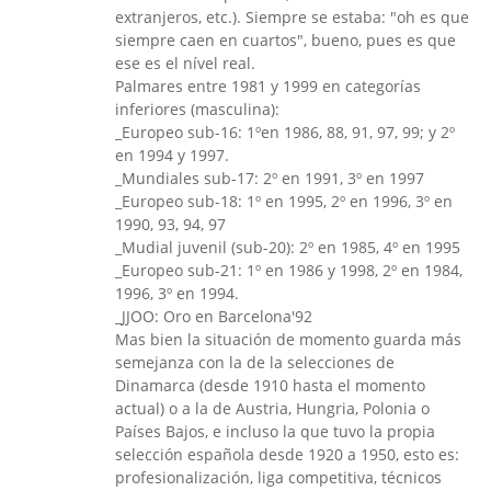
extranjeros, etc.). Siempre se estaba: "oh es que
siempre caen en cuartos", bueno, pues es que
ese es el nível real.
Palmares entre 1981 y 1999 en categorías
inferiores (masculina):
_Europeo sub-16: 1ºen 1986, 88, 91, 97, 99; y 2º
en 1994 y 1997.
_Mundiales sub-17: 2º en 1991, 3º en 1997
_Europeo sub-18: 1º en 1995, 2º en 1996, 3º en
1990, 93, 94, 97
_Mudial juvenil (sub-20): 2º en 1985, 4º en 1995
_Europeo sub-21: 1º en 1986 y 1998, 2º en 1984,
1996, 3º en 1994.
_JJOO: Oro en Barcelona'92
Mas bien la situación de momento guarda más
semejanza con la de la selecciones de
Dinamarca (desde 1910 hasta el momento
actual) o a la de Austria, Hungria, Polonia o
Países Bajos, e incluso la que tuvo la propia
selección española desde 1920 a 1950, esto es:
profesionalización, liga competitiva, técnicos