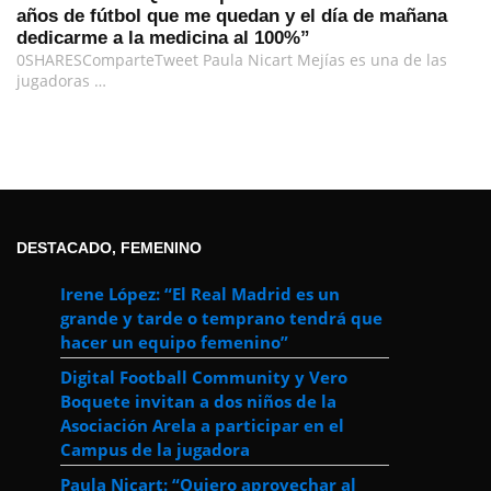
años de fútbol que me quedan y el día de mañana
dedicarme a la medicina al 100%”
0SHARESComparteTweet Paula Nicart Mejías es una de las
jugadoras …
DESTACADO, FEMENINO
Irene López: “El Real Madrid es un
grande y tarde o temprano tendrá que
hacer un equipo femenino”
Digital Football Community y Vero
Boquete invitan a dos niños de la
Asociación Arela a participar en el
Campus de la jugadora
Paula Nicart: “Quiero aprovechar al