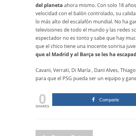
del planeta
ahora mismo. Con solo 18 años h
velocidad con el balón controlado, su calida
lo más alto del escalafón mundial. No ha g
televisiones de todo el mundo y las redes so
espectador no es tonto y sabe que hay muc
que el chico tiene una inocente sonrisa juv
que al Madrid y al Barça se les ha escapa
Cavani, Verrati, Di María , Dani Alves, Thia
para que el PSG pueda ser un equipo y gane 
0
Comparte
SHARES