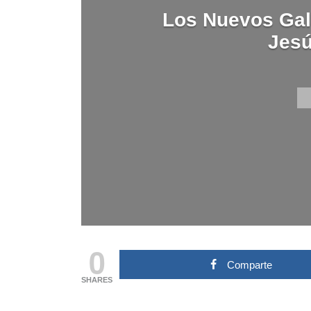
Los Nuevos Galá
Jesú
0
Comparte
SHARES