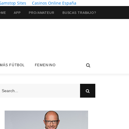
Gamstop Sites
Casinos Online España
OME
APP
PRO/AMATEUR
BUSCAS TRABAJO?
MÁS FÚTBOL
FEMENINO