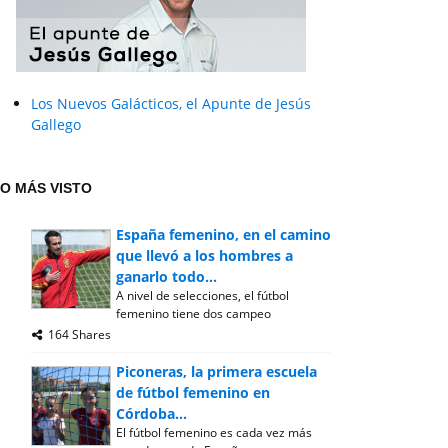
Los Nuevos Galácticos, el Apunte de Jesús
Gallego
O MÁS VISTO
España femenino, en el camino
que llevó a los hombres a
ganarlo todo...
A nivel de selecciones, el fútbol
femenino tiene dos campeo
164 Shares
Piconeras, la primera escuela
de fútbol femenino en
Córdoba...
El fútbol femenino es cada vez más