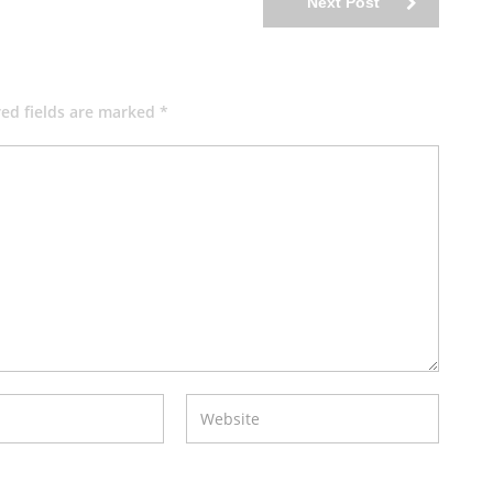
Next Post
red fields are marked *