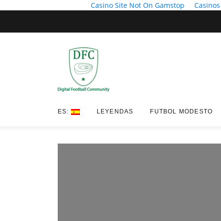
Casino Site Not On Gamstop
Casinos
ES:
LEYENDAS
FUTBOL MODESTO