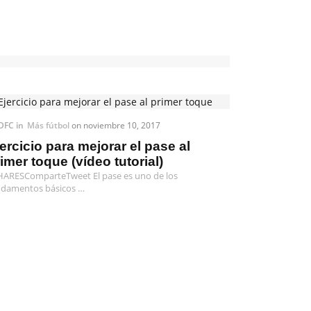
DFC
in
Más fútbol
on
noviembre 10, 2017
ercicio para mejorar el pase al
imer toque (vídeo tutorial)
HARESComparteTweet El pase es uno de los
ndamentos básicos …