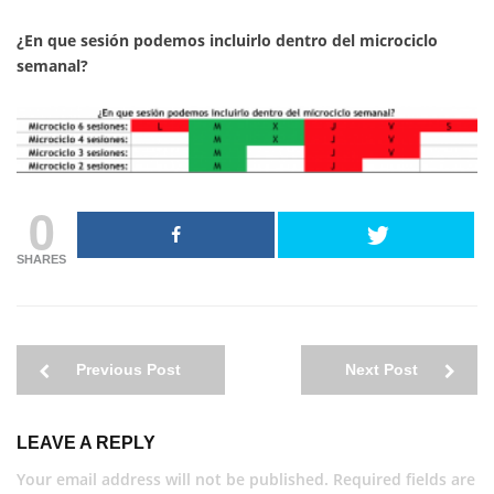
¿En que sesión podemos incluirlo dentro del microciclo
semanal?
0
SHARES
Previous Post
Next Post
LEAVE A REPLY
Your email address will not be published. Required fields are