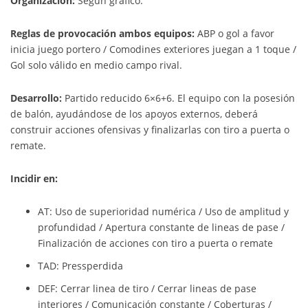
Organización:
Según gráfico
.
Reglas de provocación ambos equipos:
ABP o gol a favor
inicia juego portero / Comodines exteriores juegan a 1 toque /
Gol solo válido en medio campo rival.
Desarrollo:
Partido reducido 6×6+6. El equipo con la posesión
de balón, ayudándose de los apoyos externos, deberá
construir acciones ofensivas y finalizarlas con tiro a puerta o
remate.
Incidir en:
AT: Uso de superioridad numérica / Uso de amplitud y
profundidad / Apertura constante de lineas de pase /
Finalización de acciones con tiro a puerta o remate
TAD: Pressperdida
DEF: Cerrar linea de tiro / Cerrar lineas de pase
interiores / Comunicación constante / Coberturas /