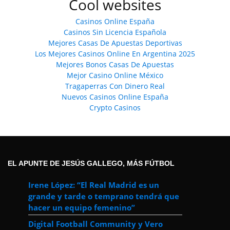
Cool websites
Casinos Online España
Casinos Sin Licencia Española
Mejores Casas De Apuestas Deportivas
Los Mejores Casinos Online En Argentina 2025
Mejores Bonos Casas De Apuestas
Mejor Casino Online México
Tragaperras Con Dinero Real
Nuevos Casinos Online España
Crypto Casinos
EL APUNTE DE JESÚS GALLEGO, MÁS FÚTBOL
Irene López: “El Real Madrid es un
grande y tarde o temprano tendrá que
hacer un equipo femenino”
Digital Football Community y Vero