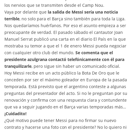
los nervios que se transmiten desde el Camp Nou.
Vaya por delante que
la salida de Messi sería una noticia
terrible
, no solo para el Barça sino también para toda la Liga.
Nos quedaríamos huérfanos. Por eso el asunto empieza a ser
preocupante de verdad. El pasado sábado el cantautor Joan
Manuel Serrat publicó una carta en el diario El País en la que
mostraba su temor a que el 1 de enero Messi pueda negociar
con cualquier otro club del mundo.
Se comenta que el
presidente azulgrana contactó telefónicamente con él para
tranquilizarle
, pero sigue sin haber un comunicado oficial.
Hoy Messi recibe en un acto público la Bota De Oro que le
conceden por ser el máximo goleador en Europa de la pasada
temporada. Está previsto que el argentino conteste a algunas
preguntas del presentador del acto. Si no le preguntan por su
renovación y confirma con una respuesta clara y contundente
que va a seguir jugando en el Barça varias temporadas más…
¡Cuidadito!
¿Qué motivo puede tener Messi para no firmar su nuevo
contrato y hacerse una foto con el presidente? No lo quiero ni