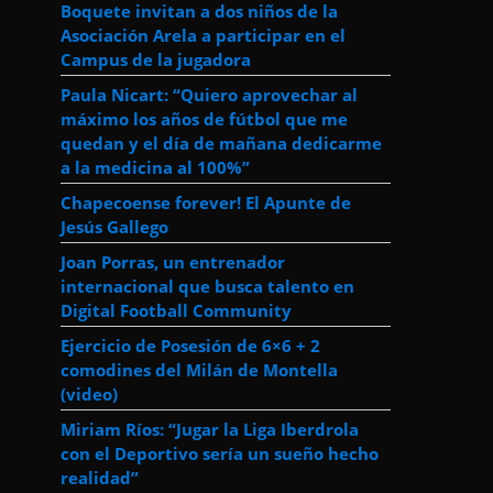
Boquete invitan a dos niños de la
Asociación Arela a participar en el
Campus de la jugadora
Paula Nicart: “Quiero aprovechar al
máximo los años de fútbol que me
quedan y el día de mañana dedicarme
a la medicina al 100%”
Chapecoense forever! El Apunte de
Jesús Gallego
Joan Porras, un entrenador
internacional que busca talento en
Digital Football Community
Ejercicio de Posesión de 6×6 + 2
comodines del Milán de Montella
(video)
Miriam Ríos: “Jugar la Liga Iberdrola
con el Deportivo sería un sueño hecho
realidad”