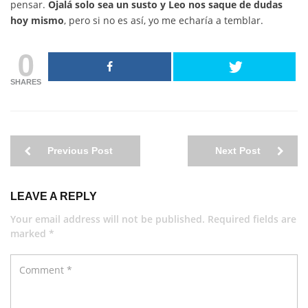
pensar.
Ojalá solo sea un susto y Leo nos saque de dudas
hoy mismo
, pero si no es así, yo me echaría a temblar.
0
SHARES
Previous Post
Next Post
LEAVE A REPLY
Your email address will not be published. Required fields are
marked *