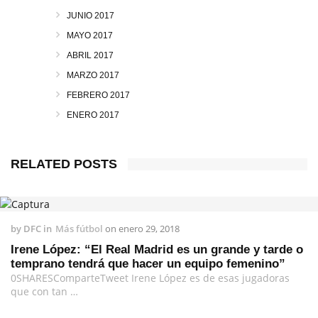
JUNIO 2017
MAYO 2017
ABRIL 2017
MARZO 2017
FEBRERO 2017
ENERO 2017
RELATED POSTS
by
DFC
in
Más fútbol
on
enero 29, 2018
Irene López: “El Real Madrid es un grande y tarde o
temprano tendrá que hacer un equipo femenino”
0SHARESComparteTweet Irene López es de esas jugadoras
que con tan …