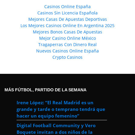
Casinos Online España
Casinos Sin Licencia Española
Mejores Casas De Apuestas Deportivas
Los Mejores Casinos Online En Argentina 2025
Mejores Bonos Casas De Apuestas
Mejor Casino Online México
Tragaperras Con Dinero Real
Nuevos Casinos Online España
Crypto Casinos
MÁS FÚTBOL, PARTIDO DE LA SEMANA
Irene López: “El Real Madrid es un
grande y tarde o temprano tendrá que
hacer un equipo femenino”
Digital Football Community y Vero
Boquete invitan a dos niños de la