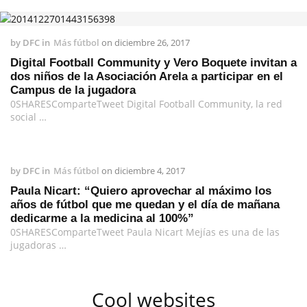
by
DFC
in
Más fútbol
on
diciembre 26, 2017
Digital Football Community y Vero Boquete invitan a
dos niños de la Asociación Arela a participar en el
Campus de la jugadora
0SHARESComparteTweet Digital Football Community, la red
social …
by
DFC
in
Más fútbol
on
diciembre 4, 2017
Paula Nicart: “Quiero aprovechar al máximo los
años de fútbol que me quedan y el día de mañana
dedicarme a la medicina al 100%”
0SHARESComparteTweet Paula Nicart Mejías es una de las
jugadoras …
Cool websites