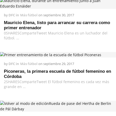
by
DFC
in
Más fútbol
on
septiembre 30, 2017
Mauricio Elena, listo para arrancar su carrera como
primer entrenador
0SHARESComparteTweet Mauricio Elena es un luchador del
fútbol. …
by
DFC
in
Más fútbol
on
septiembre 29, 2017
Piconeras, la primera escuela de fútbol femenino en
Córdoba
2SHARESComparteTweet El fútbol femenino es cada vez más
grande en …