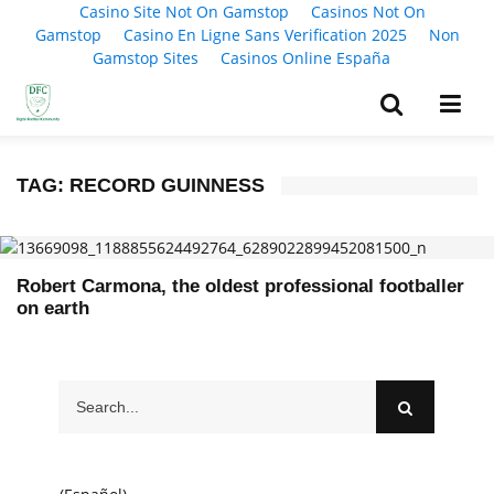
Casino Site Not On Gamstop
Casinos Not On
Gamstop
Casino En Ligne Sans Verification 2025
Non
Gamstop Sites
Casinos Online España
TAG: RECORD GUINNESS
Robert Carmona, the oldest professional footballer
on earth