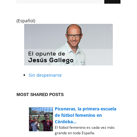
(Español)
Sin despeinarse
MOST SHARED POSTS
Piconeras, la primera escuela
de fútbol femenino en
Córdoba...
El fútbol femenino es cada vez más
grande en toda España.