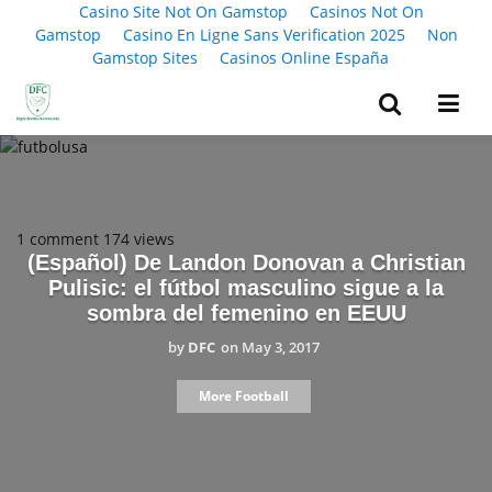
Casino Site Not On Gamstop
Casinos Not On
Gamstop
Casino En Ligne Sans Verification 2025
Non
Gamstop Sites
Casinos Online España
1 comment
174 views
(Español) De Landon Donovan a Christian
Pulisic: el fútbol masculino sigue a la
sombra del femenino en EEUU
by
DFC
on
May 3, 2017
More Football