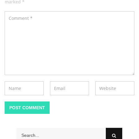
marked *
POST COMMENT