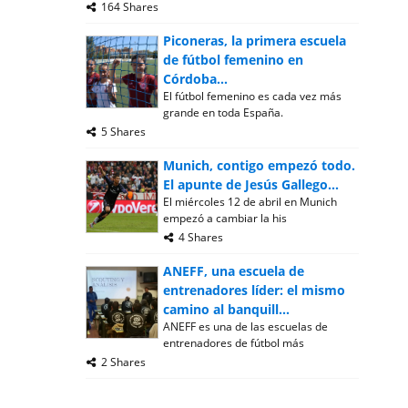
164 Shares
Piconeras, la primera escuela
de fútbol femenino en
Córdoba...
El fútbol femenino es cada vez más
grande en toda España.
5 Shares
Munich, contigo empezó todo.
El apunte de Jesús Gallego...
El miércoles 12 de abril en Munich
empezó a cambiar la his
4 Shares
ANEFF, una escuela de
entrenadores líder: el mismo
camino al banquill...
ANEFF es una de las escuelas de
entrenadores de fútbol más
2 Shares