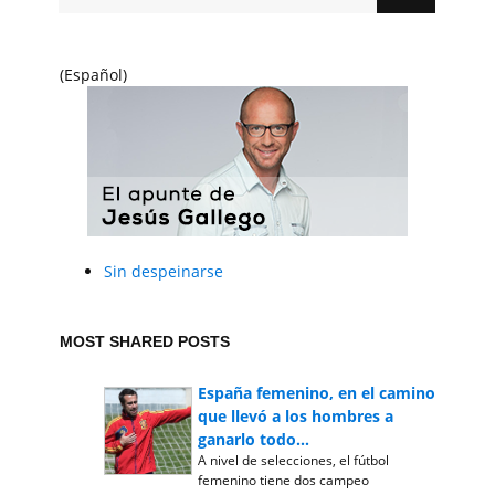
(Español)
Sin despeinarse
MOST SHARED POSTS
España femenino, en el camino
que llevó a los hombres a
ganarlo todo...
A nivel de selecciones, el fútbol
femenino tiene dos campeo