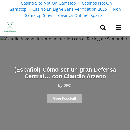
Casino Site Not On Gamstop
Casinos Not On
Gamstop
Casino En Ligne Sans Verification 2025
Non
Gamstop Sites
Casinos Online España
(Español) Cómo ser un gran Defensa
Central… con Claudio Arzeno
by
DFC
More Football