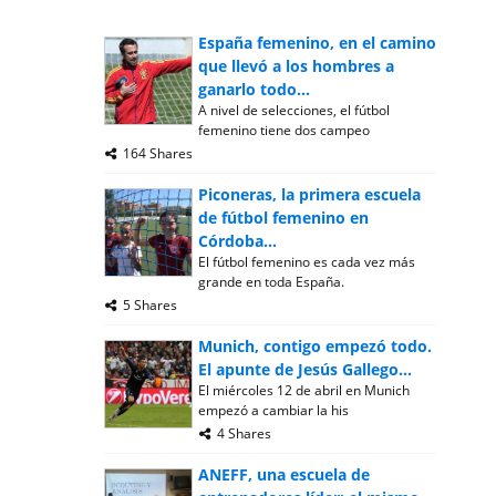
España femenino, en el camino
que llevó a los hombres a
ganarlo todo...
A nivel de selecciones, el fútbol
femenino tiene dos campeo
164 Shares
Piconeras, la primera escuela
de fútbol femenino en
Córdoba...
El fútbol femenino es cada vez más
grande en toda España.
5 Shares
Munich, contigo empezó todo.
El apunte de Jesús Gallego...
El miércoles 12 de abril en Munich
empezó a cambiar la his
4 Shares
ANEFF, una escuela de