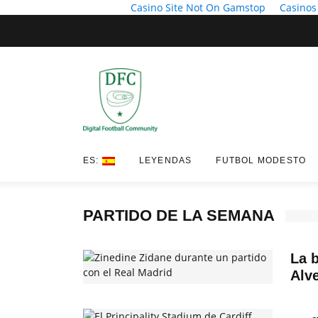
Casino Site Not On Gamstop
Casinos
ES:
LEYENDAS
FUTBOL MODESTO
PARTIDO DE LA SEMANA
La b
Alv