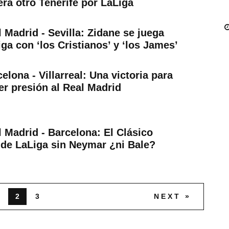
ra otro Tenerife por LaLiga
 Madrid - Sevilla: Zidane se juega
ga con ‘los Cristianos’ y ‘los James’
elona - Villarreal: Una victoria para
er presión al Real Madrid
 Madrid - Barcelona: El Clásico
ide LaLiga sin Neymar ¿ni Bale?
2
3
NEXT »