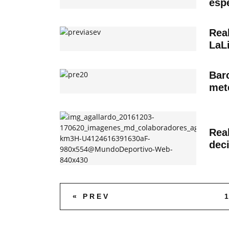
espe
Real
LaLi
Barc
met
Real
dec
« PREV
1