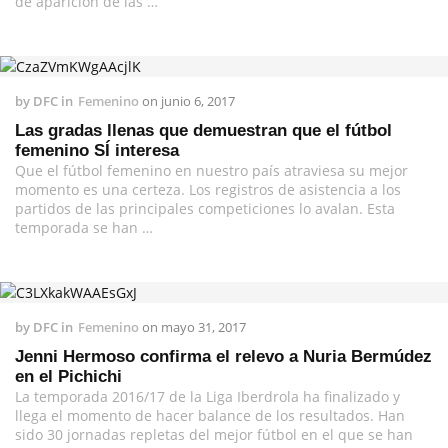
de aparición de las …
by
DFC
in
Femenino
on
junio 6, 2017
Las gradas llenas que demuestran que el fútbol
femenino SÍ interesa
Que el fútbol femenino en nuestro país atraviesa su mejor
momento es una certeza. Los registros de asistencia a los
partidos de las principales competiciones lo avalan. Esta
temporada se han …
by
DFC
in
Femenino
on
mayo 31, 2017
Jenni Hermoso confirma el relevo a Nuria Bermúdez
en el Pichichi
La temporada 2016/17 de la Liga Iberdrola ha finalizado y
llega el momento de hacer balance de los resultados. Han
sido 30 jornadas repletas del mejor fútbol en el que se han