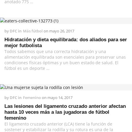
anotado 775 …
by
DFC
in
Más fútbol
on
mayo 26, 2017
Hidratación y dieta equilibrada: dos aliados para ser
mejor futbolista
Todos sabemos que una correcta hidratación y una
alimentación equilibrada son esenciales para preservar unas
condiciones físicas óptimas y un buen estado de salud. El
fútbol es un deporte …
by
DFC
in
Femenino
on
mayo 14, 2017
Las lesiones del ligamento cruzado anterior afectan
hasta 10 veces más a las jugadoras de fútbol
femenino
El ligamento cruzado anterior (LCA) tiene la función de
sostener y estabilizar la rodilla y su rotura es una de la