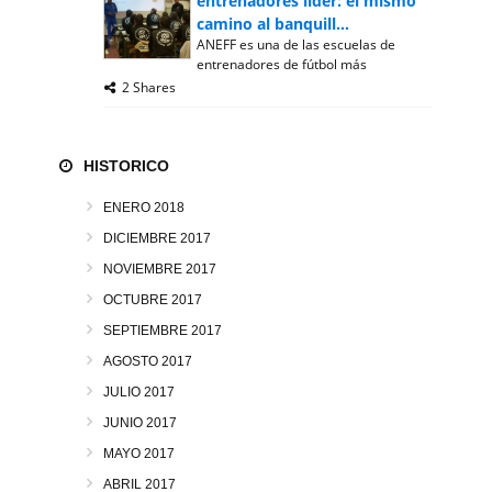
entrenadores líder: el mismo
camino al banquill...
ANEFF es una de las escuelas de
entrenadores de fútbol más
2 Shares
HISTORICO
ENERO 2018
DICIEMBRE 2017
NOVIEMBRE 2017
OCTUBRE 2017
SEPTIEMBRE 2017
AGOSTO 2017
JULIO 2017
JUNIO 2017
MAYO 2017
ABRIL 2017