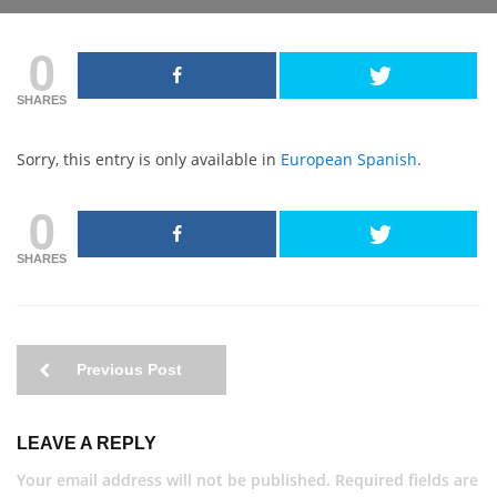
0
SHARES
Sorry, this entry is only available in
European Spanish
.
0
SHARES
Previous Post
LEAVE A REPLY
Your email address will not be published. Required fields are