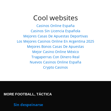
Cool websites
Casinos Online España
Casinos Sin Licencia Española
Mejores Casas De Apuestas Deportivas
Los Mejores Casinos Online En Argentina 2025
Mejores Bonos Casas De Apuestas
Mejor Casino Online México
Tragaperras Con Dinero Real
Nuevos Casinos Online España
Crypto Casinos
MORE FOOTBALL, TÁCTICA
Sin despeinarse