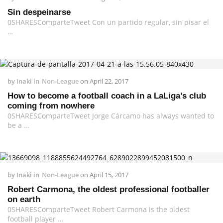
Sin despeinarse
0SHARESComparteTweet Con un partido regular, sin pisar el
…
by
Inaki
in
Non-League
on
April 22, 2017
How to become a football coach in a LaLiga’s club
coming from nowhere
0SHARESComparteTweet Jorge Cárcamo has always wanted to
be a …
by
Inaki
in
Non-League
on
April 15, 2017
Robert Carmona, the oldest professional footballer
on earth
0SHARESComparteTweet Robert Carmona is the oldest
football player …