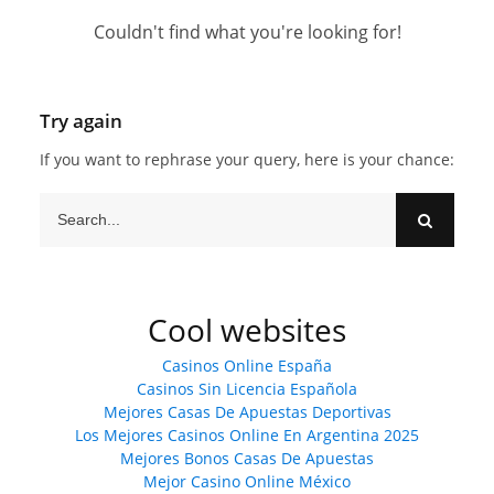
Couldn't find what you're looking for!
Try again
If you want to rephrase your query, here is your chance:
Cool websites
Casinos Online España
Casinos Sin Licencia Española
Mejores Casas De Apuestas Deportivas
Los Mejores Casinos Online En Argentina 2025
Mejores Bonos Casas De Apuestas
Mejor Casino Online México