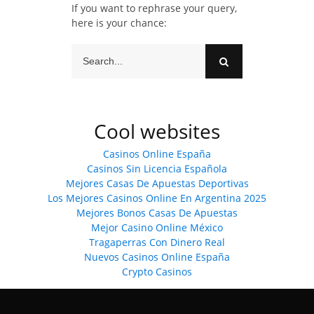
If you want to rephrase your query,
here is your chance:
Cool websites
Casinos Online España
Casinos Sin Licencia Española
Mejores Casas De Apuestas Deportivas
Los Mejores Casinos Online En Argentina 2025
Mejores Bonos Casas De Apuestas
Mejor Casino Online México
Tragaperras Con Dinero Real
Nuevos Casinos Online España
Crypto Casinos