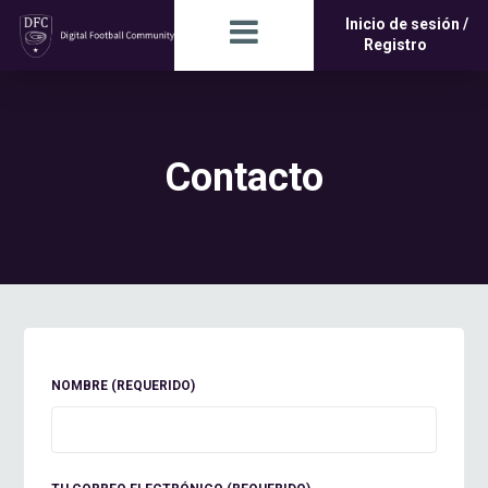
Inicio de sesión /
Registro
Contacto
NOMBRE (REQUERIDO)