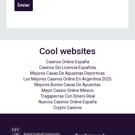
Cool websites
Casinos Online España
Casinos Sin Licencia Española
Mejores Casas De Apuestas Deportivas
Los Mejores Casinos Online En Argentina 2025
Mejores Bonos Casas De Apuestas
Mejor Casino Online México
Tragaperras Con Dinero Real
Nuevos Casinos Online España
Crypto Casinos