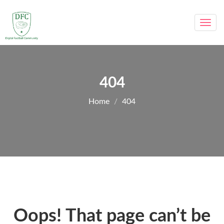
Toggl
navig
404
Home
404
Oops! That page can’t be